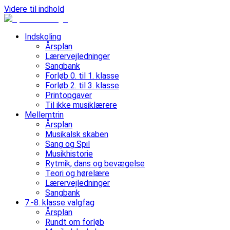
Videre til indhold
Indskoling
Årsplan
Lærervejledninger
Sangbank
Forløb 0. til 1. klasse
Forløb 2. til 3. klasse
Printopgaver
Til ikke musiklærere
Mellemtrin
Årsplan
Musikalsk skaben
Sang og Spil
Musikhistorie
Rytmik, dans og bevægelse
Teori og hørelære
Lærervejledninger
Sangbank
7.-8. klasse valgfag
Årsplan
Rundt om forløb