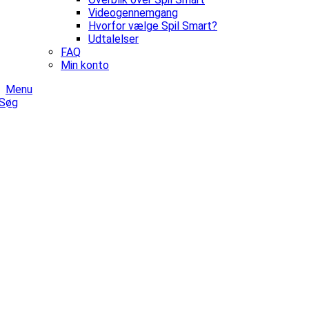
Videogennemgang
Hvorfor vælge Spil Smart?
Udtalelser
FAQ
Min konto
Menu
Søg