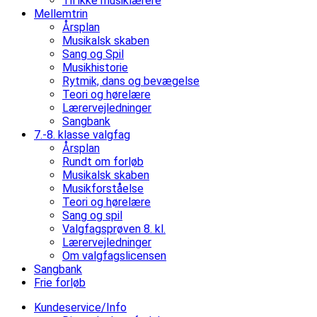
Til ikke musiklærere
Mellemtrin
Årsplan
Musikalsk skaben
Sang og Spil
Musikhistorie
Rytmik, dans og bevægelse
Teori og hørelære
Lærervejledninger
Sangbank
7.-8. klasse valgfag
Årsplan
Rundt om forløb
Musikalsk skaben
Musikforståelse
Teori og hørelære
Sang og spil
Valgfagsprøven 8. kl.
Lærervejledninger
Om valgfagslicensen
Sangbank
Frie forløb
Kundeservice/Info