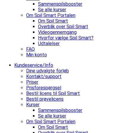
Sammenspilsbooster
Se alle kurser
Om Spil Smart Portalen
Om Spil Smart
Overblik over Spil Smart
Videogennemgang
Hvorfor vælge Spil Smart?
Udtalelser
FAQ
Min konto
Kundeservice/Info
Dine udvalgte forløb
Kontakt/support
Priser
Prisforespørgsel
Bestil licens til Spil Smart
Bestil prøvelicens
Kurser
Sammenspilsbooster
Se alle kurser
Om Spil Smart Portalen
Om Spil Smart
Overblik over Spil Smart