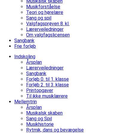
Musikalsk skaben
Musikforståelse
Teori og hørelære
Sang og spil
Valgfagsprøven 8. kl.
Lærervejledninger
Om valgfagslicensen
Sangbank
Frie forløb
Indskoling
Årsplan
Lærervejledninger
Sangbank
Forløb 0. til 1. klasse
Forløb 2. til 3. klasse
Printopgaver
Til ikke musiklærere
Mellemtrin
Årsplan
Musikalsk skaben
Sang og Spil
Musikhistorie
Rytmik, dans og bevægelse