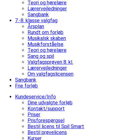
Teori og hørelære
Lærervejledninger
Sangbank
7.-8. klasse valgfag
Årsplan
Rundt om forløb
Musikalsk skaben
Musikforståelse
Teori og hørelære
Sang og spil
Valgfagsprøven 8. kl.
Lærervejledninger
Om valgfagslicensen
Sangbank
Frie forløb
Kundeservice/Info
Dine udvalgte forløb
Kontakt/support
Priser
Prisforespørgsel
Bestil licens til Spil Smart
Bestil prøvelicens
Kurser