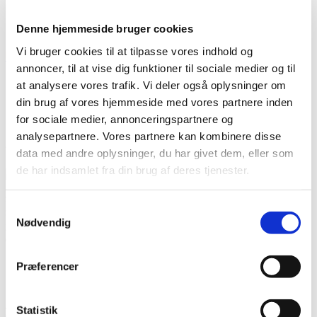
Denne hjemmeside bruger cookies
Vi bruger cookies til at tilpasse vores indhold og
Uni
login
annoncer, til at vise dig funktioner til sociale medier og til
Til Dem (The Minds Of 99) – Spil Smart Backing Tracks
at analysere vores trafik. Vi deler også oplysninger om
din brug af vores hjemmeside med vores partnere inden
for sociale medier, annonceringspartnere og
analysepartnere. Vores partnere kan kombinere disse
“Til Dem (The Minds Of 99) – Spil Smart Backing Tracks”.
data med andre oplysninger, du har givet dem, eller som
de har indsamlet fra din brug af deres tjenester.
Spil Smart v/ Stepnote Publishing
Samtykkevalg
Sortedam Dossering 7D
Nødvendig
2200 København N
CVR-nr: 29827923
Tlf: +45 22271166
Præferencer
E-mail:
info@spil-smart.dk
Handelsbetingelser
Statistik
Cookiepolitik