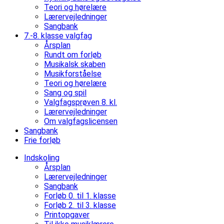
Teori og hørelære
Lærervejledninger
Sangbank
7.-8. klasse valgfag
Årsplan
Rundt om forløb
Musikalsk skaben
Musikforståelse
Teori og hørelære
Sang og spil
Valgfagsprøven 8. kl.
Lærervejledninger
Om valgfagslicensen
Sangbank
Frie forløb
Indskoling
Årsplan
Lærervejledninger
Sangbank
Forløb 0. til 1. klasse
Forløb 2. til 3. klasse
Printopgaver