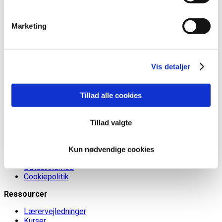
Facebook
Vimeo
Marketing
Undervisningsmaterialer
Indskoling
Vis detaljer
Mellemtrin
7.-8. Klasse Valgfag
Sangbank
Tilmeld nyhedsbrev
Tillad alle cookies
Kundeservice/Info
Tillad valgte
Kontakt os
Priser
Prøvelicens
Kun nødvendige cookies
FAQ
Datasikkerhed
Cookiepolitik
Ressourcer
Lærervejledninger
Kurser