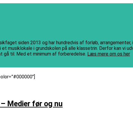
musikfaget siden 2013 og har hundredvis af forløb, arrangementer,
et musiklokale i grundskolen på alle klassetrin. Derfor kan vi ud
 at gå til. Med et minimum af forberedelse.
Læs mere om os her
color=”#000000″]
 – Medier før og nu