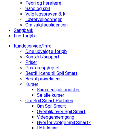
Teori og hørelære
Sang og spil
Valgfagsprøven 8. kl.
Lærervejledninger
Om valgfagslicensen
Sangbank
Frie forløb
Kundeservice/Info
Dine udvalgte forløb
Kontakt/support
Priser
Prisforespørgsel
Bestil licens til Spil Smart
Bestil prøvelicens
Kurser
Sammenspilsbooster
Se alle kurser
Om Spil Smart Portalen
Om Spil Smart
Overblik over Spil Smart
Videogennemgang
Hvorfor vælge Spil Smart?
Udtalelser