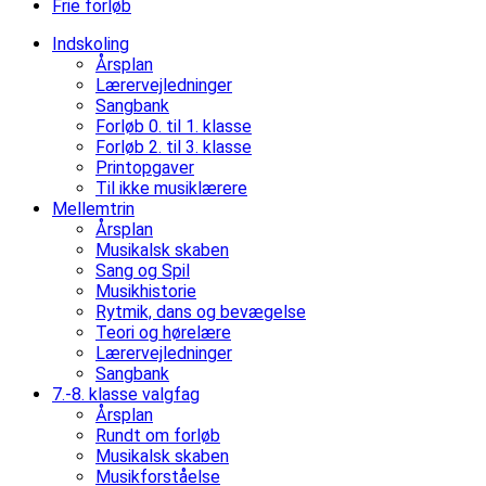
Frie forløb
Indskoling
Årsplan
Lærervejledninger
Sangbank
Forløb 0. til 1. klasse
Forløb 2. til 3. klasse
Printopgaver
Til ikke musiklærere
Mellemtrin
Årsplan
Musikalsk skaben
Sang og Spil
Musikhistorie
Rytmik, dans og bevægelse
Teori og hørelære
Lærervejledninger
Sangbank
7.-8. klasse valgfag
Årsplan
Rundt om forløb
Musikalsk skaben
Musikforståelse