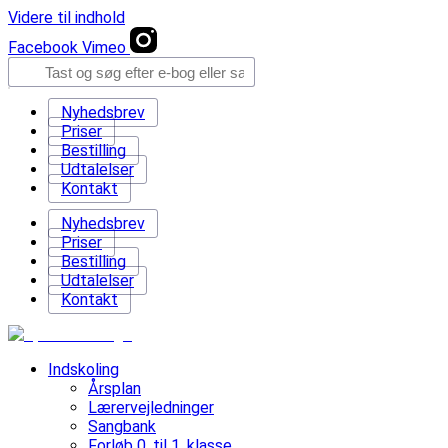
Videre til indhold
Facebook
Vimeo
Nyhedsbrev
Priser
Bestilling
Udtalelser
Kontakt
Nyhedsbrev
Priser
Bestilling
Udtalelser
Kontakt
Indskoling
Årsplan
Lærervejledninger
Sangbank
Forløb 0. til 1. klasse