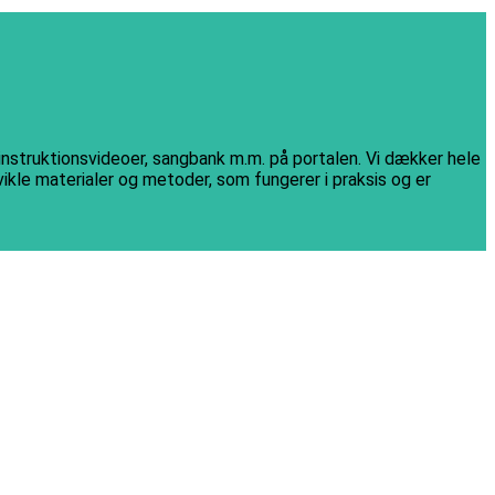
 instruktionsvideoer, sangbank m.m. på portalen. Vi dækker hele
vikle materialer og metoder, som fungerer i praksis og er