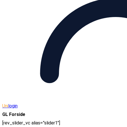
Uni
login
GL Forside
[rev_slider_vc alias=”slider1″]