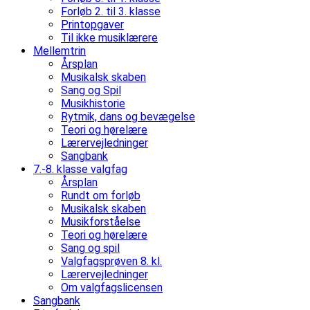
Forløb 2. til 3. klasse
Printopgaver
Til ikke musiklærere
Mellemtrin
Årsplan
Musikalsk skaben
Sang og Spil
Musikhistorie
Rytmik, dans og bevægelse
Teori og hørelære
Lærervejledninger
Sangbank
7.-8. klasse valgfag
Årsplan
Rundt om forløb
Musikalsk skaben
Musikforståelse
Teori og hørelære
Sang og spil
Valgfagsprøven 8. kl.
Lærervejledninger
Om valgfagslicensen
Sangbank