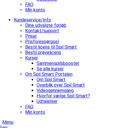
FAQ
Min konto
Kundeservice/Info
Dine udvalgte forløb
Kontakt/support
Priser
Prisforespørgsel
Bestil licens til Spil Smart
Bestil prøvelicens
Kurser
Sammenspilsbooster
Se alle kurser
Om Spil Smart Portalen
Om Spil Smart
Overblik over Spil Smart
Videogennemgang
Hvorfor vælge Spil Smart?
Udtalelser
FAQ
Min konto
Menu
Søg