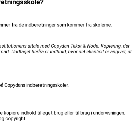
retningsskole?
kommer fra de indberetninger som kommer fra skolerne.
s/institutionens aftale med Copydan Tekst & Node. Kopiering, der
t. Undtaget herfra er indhold, hvor det eksplicit er angivet, at
 på Copydans indberetningsskoler.
piere indhold til eget brug eller til brug i undervisningen.
og copyright.