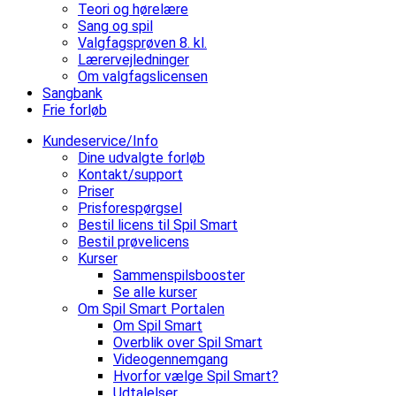
Teori og hørelære
Sang og spil
Valgfagsprøven 8. kl.
Lærervejledninger
Om valgfagslicensen
Sangbank
Frie forløb
Kundeservice/Info
Dine udvalgte forløb
Kontakt/support
Priser
Prisforespørgsel
Bestil licens til Spil Smart
Bestil prøvelicens
Kurser
Sammenspilsbooster
Se alle kurser
Om Spil Smart Portalen
Om Spil Smart
Overblik over Spil Smart
Videogennemgang
Hvorfor vælge Spil Smart?
Udtalelser