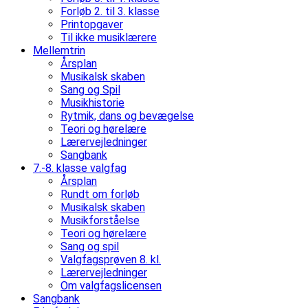
Forløb 2. til 3. klasse
Printopgaver
Til ikke musiklærere
Mellemtrin
Årsplan
Musikalsk skaben
Sang og Spil
Musikhistorie
Rytmik, dans og bevægelse
Teori og hørelære
Lærervejledninger
Sangbank
7.-8. klasse valgfag
Årsplan
Rundt om forløb
Musikalsk skaben
Musikforståelse
Teori og hørelære
Sang og spil
Valgfagsprøven 8. kl.
Lærervejledninger
Om valgfagslicensen
Sangbank