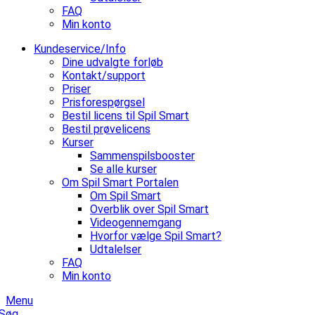
FAQ
Min konto
Kundeservice/Info
Dine udvalgte forløb
Kontakt/support
Priser
Prisforespørgsel
Bestil licens til Spil Smart
Bestil prøvelicens
Kurser
Sammenspilsbooster
Se alle kurser
Om Spil Smart Portalen
Om Spil Smart
Overblik over Spil Smart
Videogennemgang
Hvorfor vælge Spil Smart?
Udtalelser
FAQ
Min konto
Menu
Søg