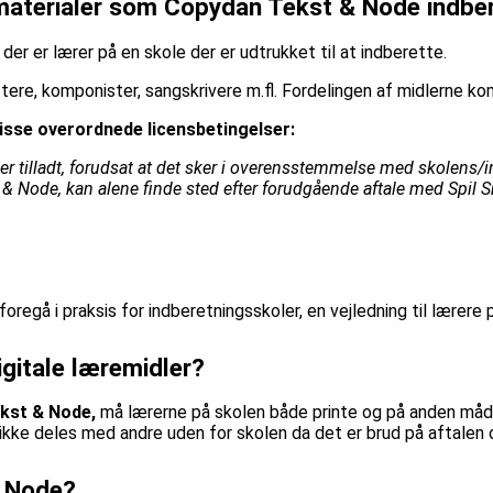
t materialer som Copydan Tekst & Node indbe
, der er lærer på en skole der er udtrukket til at indberette.
attere, komponister, sangskrivere m.fl. Fordelingen af midlerne 
disse overordnede licensbetingelser:
raf er tilladt, forudsat at det sker i overensstemmelse med skolen
Node, kan alene finde sted efter forudgående aftale med Spil Smar
regå i praksis for indberetningsskoler, en vejledning til lærere
igitale læremidler?
ekst & Node,
må lærerne på skolen både printe og på anden måde ko
ikke deles med andre uden for skolen da det er brud på aftalen 
& Node?