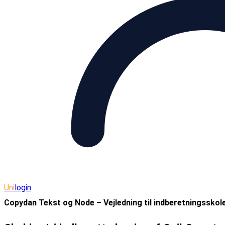
Uni
login
Copydan Tekst og Node – Vejledning til indberetningsskol