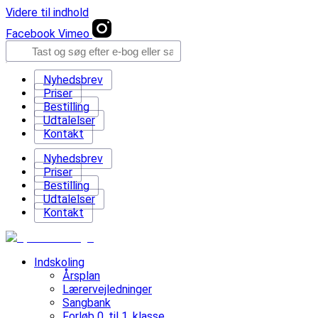
Videre til indhold
Facebook
Vimeo
Nyhedsbrev
Priser
Bestilling
Udtalelser
Kontakt
Nyhedsbrev
Priser
Bestilling
Udtalelser
Kontakt
Indskoling
Årsplan
Lærervejledninger
Sangbank
Forløb 0. til 1. klasse