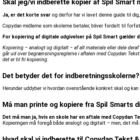
Skal jeg/vi indberette kopier af Spil Smar
Ja, er det korte svar
og derfor har vi lavet denne guide til dig
Copydan midlerne som skolerne betaler, bliver fordelt til forf
For kopiering af digitale udgivelser på Spil Smart gælder 
Kopiering – analogt og digitalt – af alt materiale eller dele de
går ud over begrænsningsreglerne i aftalen med Copydan Tekst & 
det er til fri kopiering.
Det betyder det for indberetningsskolerne?
Herunder uddyber vi hvordan ovenstående konkret skal og kan fo
Må man printe og kopiere fra Spil Smarts d
Det må man ja, hvis en skole har en aftale med Copydan T
Kopieringen må foregå både analogt og digitalt – men, det må 
Hvad skal vi indberette til Copydan Tekst 