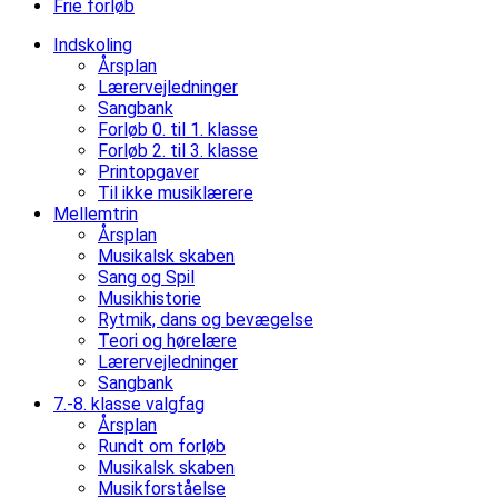
Frie forløb
Indskoling
Årsplan
Lærervejledninger
Sangbank
Forløb 0. til 1. klasse
Forløb 2. til 3. klasse
Printopgaver
Til ikke musiklærere
Mellemtrin
Årsplan
Musikalsk skaben
Sang og Spil
Musikhistorie
Rytmik, dans og bevægelse
Teori og hørelære
Lærervejledninger
Sangbank
7.-8. klasse valgfag
Årsplan
Rundt om forløb
Musikalsk skaben
Musikforståelse