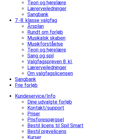
Teori og hørelære
Lærervejledninger
Sangbank
7.-8. klasse valgfag
Årsplan
Rundt om forløb
Musikalsk skaben
Musikforståelse
Teori og hørelære
Sang og spil
Valgfagsprøven 8. kl.
Lærervejledninger
Om valgfagslicensen
Sangbank
Frie forløb
Kundeservice/Info
Dine udvalgte forløb
Kontakt/support
Priser
Prisforespørgsel
Bestil licens til Spil Smart
Bestil prøvelicens
Kurser