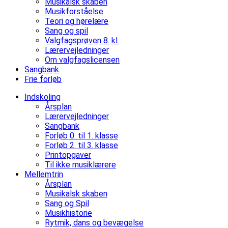
Musikalsk skaben
Musikforståelse
Teori og hørelære
Sang og spil
Valgfagsprøven 8. kl.
Lærervejledninger
Om valgfagslicensen
Sangbank
Frie forløb
Indskoling
Årsplan
Lærervejledninger
Sangbank
Forløb 0. til 1. klasse
Forløb 2. til 3. klasse
Printopgaver
Til ikke musiklærere
Mellemtrin
Årsplan
Musikalsk skaben
Sang og Spil
Musikhistorie
Rytmik, dans og bevægelse