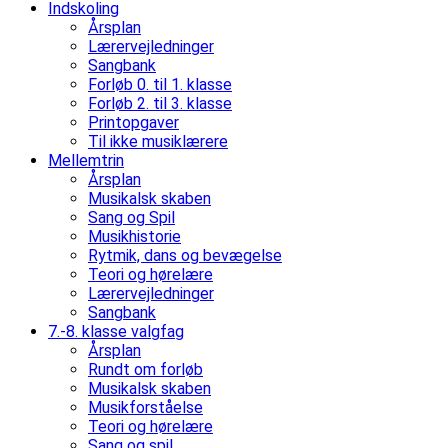
Indskoling
Årsplan
Lærervejledninger
Sangbank
Forløb 0. til 1. klasse
Forløb 2. til 3. klasse
Printopgaver
Til ikke musiklærere
Mellemtrin
Årsplan
Musikalsk skaben
Sang og Spil
Musikhistorie
Rytmik, dans og bevægelse
Teori og hørelære
Lærervejledninger
Sangbank
7.-8. klasse valgfag
Årsplan
Rundt om forløb
Musikalsk skaben
Musikforståelse
Teori og hørelære
Sang og spil