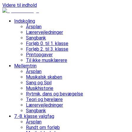
Videre til indhold
Indskoling
Årsplan
Lærervejledninger
Sangbank
Forløb 0. til 1. klasse
Forløb 2. til 3. klasse
Printopgaver
Til ikke musiklærere
Mellemtrin
Årsplan
Musikalsk skaben
Sang og Spil
Musikhistorie
Rytmik, dans og bevægelse
Teori og hørelære
Lærervejledninger
Sangbank
7.-8. klasse valgfag
Årsplan
Rundt om forløb