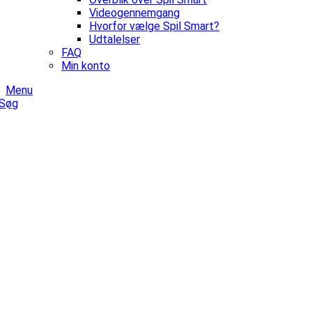
Videogennemgang
Hvorfor vælge Spil Smart?
Udtalelser
FAQ
Min konto
Menu
Søg