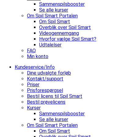
Sammenspilsbooster
Se alle kurser
Om Spil Smart Portalen
Om Spil Smart
Overblik over Spil Smart
Videogennemgang
Hvorfor vælge Spil Smart?
Udtalelser
FAQ
Min konto
Kundeservice/Info
Dine udvalgte forløb
Kontakt/support
Priser
Prisforespørgsel
Bestil licens til Spil Smart
Bestil prøvelicens
Kurser
Sammenspilsbooster
Se alle kurser
Om Spil Smart Portalen
Om Spil Smart
Overblik over Spil Smart