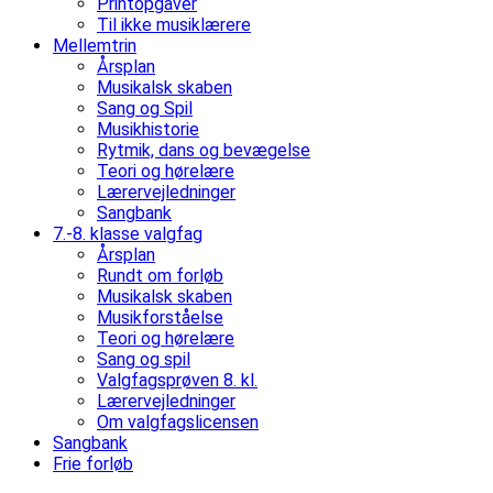
Printopgaver
Til ikke musiklærere
Mellemtrin
Årsplan
Musikalsk skaben
Sang og Spil
Musikhistorie
Rytmik, dans og bevægelse
Teori og hørelære
Lærervejledninger
Sangbank
7.-8. klasse valgfag
Årsplan
Rundt om forløb
Musikalsk skaben
Musikforståelse
Teori og hørelære
Sang og spil
Valgfagsprøven 8. kl.
Lærervejledninger
Om valgfagslicensen
Sangbank
Frie forløb