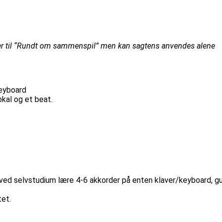
ører til “Rundt om sammenspil” men kan sagtens anvendes alene
keyboard
kal og et beat.
 ved selvstudium lære 4-6 akkorder på enten klaver/keyboard, gui
tet.