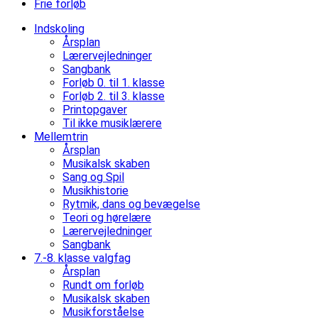
Frie forløb
Indskoling
Årsplan
Lærervejledninger
Sangbank
Forløb 0. til 1. klasse
Forløb 2. til 3. klasse
Printopgaver
Til ikke musiklærere
Mellemtrin
Årsplan
Musikalsk skaben
Sang og Spil
Musikhistorie
Rytmik, dans og bevægelse
Teori og hørelære
Lærervejledninger
Sangbank
7.-8. klasse valgfag
Årsplan
Rundt om forløb
Musikalsk skaben
Musikforståelse