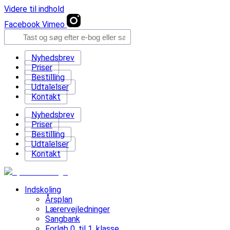
Videre til indhold
Facebook
Vimeo
Nyhedsbrev
Priser
Bestilling
Udtalelser
Kontakt
Nyhedsbrev
Priser
Bestilling
Udtalelser
Kontakt
Indskoling
Årsplan
Lærervejledninger
Sangbank
Forløb 0. til 1. klasse