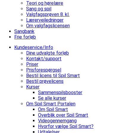
Teori og hørelære
Sang og spil
Valgfagsprøven 8. kl.
Lærervejledninger
Om valgfagslicensen
Sangbank
Frie forløb
Kundeservice/Info
Dine udvalgte forløb
Kontakt/support
Priser
Prisforespørgsel
Bestil licens til Spil Smart
Bestil prøvelicens
Kurser
Sammenspilsbooster
Se alle kurser
Om Spil Smart Portalen
Om Spil Smart
Overblik over Spil Smart
Videogennemgang
Hvorfor vælge Spil Smart?
Udtalelser