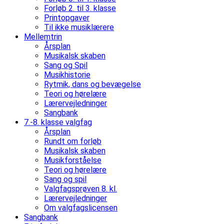
Forløb 2. til 3. klasse
Printopgaver
Til ikke musiklærere
Mellemtrin
Årsplan
Musikalsk skaben
Sang og Spil
Musikhistorie
Rytmik, dans og bevægelse
Teori og hørelære
Lærervejledninger
Sangbank
7.-8. klasse valgfag
Årsplan
Rundt om forløb
Musikalsk skaben
Musikforståelse
Teori og hørelære
Sang og spil
Valgfagsprøven 8. kl.
Lærervejledninger
Om valgfagslicensen
Sangbank