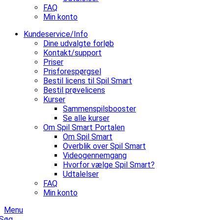
FAQ
Min konto
Kundeservice/Info
Dine udvalgte forløb
Kontakt/support
Priser
Prisforespørgsel
Bestil licens til Spil Smart
Bestil prøvelicens
Kurser
Sammenspilsbooster
Se alle kurser
Om Spil Smart Portalen
Om Spil Smart
Overblik over Spil Smart
Videogennemgang
Hvorfor vælge Spil Smart?
Udtalelser
FAQ
Min konto
Menu
Søg